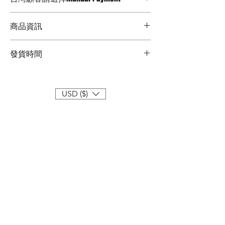
台幣金額為：$4,500 含運費
匯款方式請結帳時選擇Manual Payment ,
支持信用卡以及轉帳，台灣顧客請選擇
匯款金額為結帳價格x30 = 4,500
商品資訊
Manual Payment
請注意：若用信用卡付款會由銀行當日匯
台灣地區價格為送出結帳金額x30匯率, 限
材質Material ：樹脂 Resin
率換算，將有匯差
ATM轉帳
發貨時間
限量 Limited Edition : 展場預定限量
尺寸Size ：H36 W18 L8
預計2025,5月開始發貨
重量Weight :
1.
6
KG
for NOIS / 3KG with
Packaging.
USD ($)
包裝尺寸Packaging size：41x28x28 cm