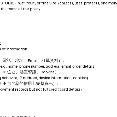
STUDIO (“we”, “our”, or “the Site”) collects, uses, protects, and ma
the terms of this policy.
：
 of information:
電話、地址、Email、訂單資料）。
e.g., name, phone number, address, email, order details).
 位址、裝置資訊、Cookies）。
 behavior, IP address, device information, cookies).
但不包含您的信用卡完整資訊）。
ayment records but not full credit card details).