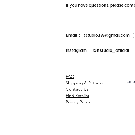
If you have questions, please cont
Email：
jtstudio.tw@gmail.com
（
Instagram： @Jtstudio_official
FAQ
Shipping & Returns​
Contact Us
Find Retailer
Privacy Policy