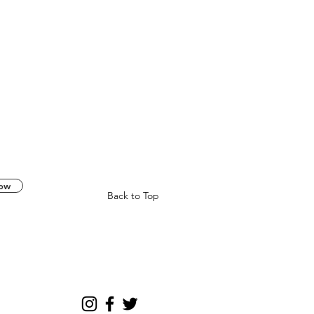
now
Back to Top