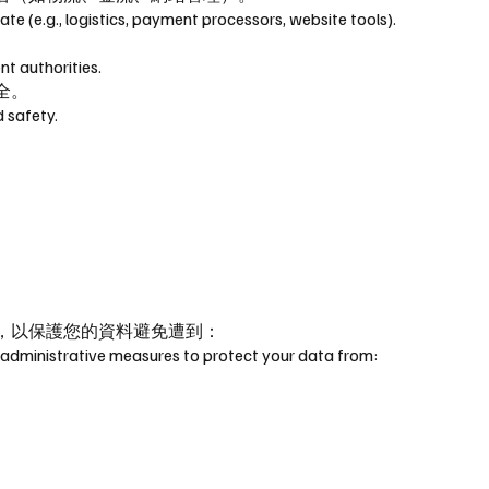
ate (e.g., logistics, payment processors, website tools).
t authorities.
全。
d safety.
，以保護您的資料避免遭到：
administrative measures to protect your data from: