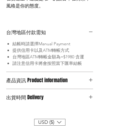
風格是你的態度。
我是 JT，這次帶著 JTSTUDIO 旗下的
GAKI RACE 來到起跑線，與台灣復古安全
台灣地區付款需知
帽指標品牌 Chief Helmet 聯名合作。
結帳時請選擇Manual Payment
這是一次關於「速度」與「玩味」的實
提供信用卡以及ATM轉帳方式
驗。
台灣地區ATM轉帳金額為=$1980 含運
公仔 ZAIKI 與 KOZA 身上配戴的，正是你
請注意信用卡將會按照當下匯率結帳
也能擁有的實體安全帽；而你頭上戴的，
正是 GAKI 們衝破終點線的戰袍。
產品資訊 Product information
不管是熱愛 Art Toy 的收藏家，還是追求復
古風格的騎士，這組作品都將是你展現態
蛋形窄帽體 Egg-shaped narrow body
出貨時間 Delivery
度的最佳載體。
內襯全可拆洗，雙Ｄ環頤帶
The lining is fully removable and
2026,3月
washable, double D-ring chin strap.
通過美國DOT/台灣CNS安全認證
USD ($)
Certified by US DOT/Taiwan CNS
security
不包含KOZA公仔 No including KOZA