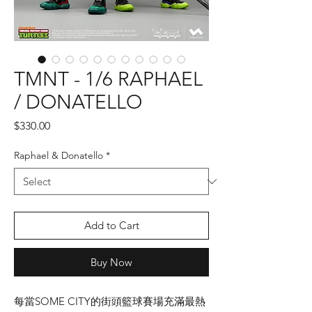
TMNT - 1/6 RAPHAEL
/ DONATELLO
Price
$330.00
Raphael & Donatello
*
Add to Cart
Buy Now
每當SOME CITY的街頭籃球賽場充滿最熱