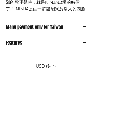
烈的歡呼聲時，就是NINJA出場的時候
了！ NINJA是由一群體能異於常人的四胞
胎組成的球隊，已經在世界各地的街頭籃
球賽事中稱霸多年。有一次，當他們前往
Manu payment only for Taiwan
紐約參加比賽時，經過一個地下水道時，
發現了四個烏龜面具。他們毫不猶豫地戴
台灣顧客請選擇Manu payment
上了面具，卻突然感覺到一股力量貫穿了
Features
支援信用卡付款及ATM
他們的大腦，使他們的體能更加優異。正
收件資料請填寫中文
Limit Edition : 299
在沉思的他們突然听到了幾公里外的求救
Free shipping for preorder
聲，TMNT的新篇章由此展開......
1/6 Scale Size : 30cm high
USD ($)
Delivery : 2023, Q4 (Approx on Aug)
這個全新的故事背景充滿著挑戰和激情，
Designed & Created by Jei Tseng
完美地結合了籃球和忍者的精神。當您擁
Collect the 4 character of set will get the
有這款忍者龜，您將不僅擁有一款精美的
Lighting Boombox
收藏品，還擁有了一份對籃球和忍者文化
的熱情。
忍者龜系列的粉絲和收藏家絕不能錯過這
款限量版的潮流忍者龜。以籃球和忍者為
主題的這款限量公仔將為您的收藏品帶來
更多的魅力和價值。快來體驗這個充滿活